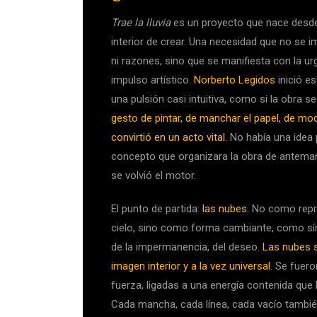
Trae la lluvia
es un proyecto que nace desde
interior de crear. Una necesidad que no se 
ni razones, sino que se manifiesta con la ur
impulso artístico.
Norberto Legidos
inició e
una pulsión casi intuitiva, como si la obra se
gesto de pintar, de manchar el papel, de mod
convirtió en un acto vital.
No había una idea p
concepto que organizara la obra de antema
se volvió el motor.
El punto de partida:
las nubes.
No como repre
cielo, sino como forma cambiante, como sím
de la impermanencia, del deseo.
Las nubes 
imagen interior y a la vez universal
. Se fuer
fuerza, ligadas a una energía contenida que 
Cada mancha, cada línea, cada vacío tambié