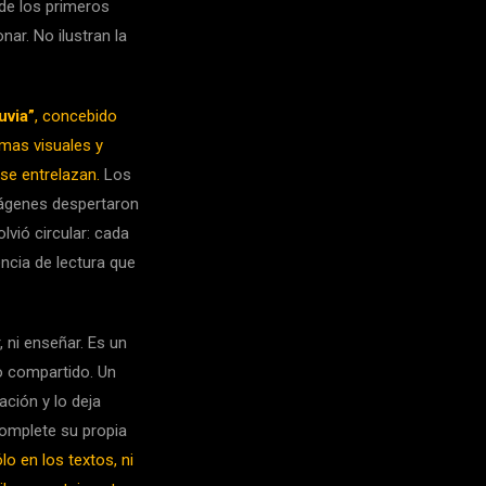
 de los primeros
nar. No ilustran la
luvia”
, concebido
mas visuales y
 se entrelazan.
Los
mágenes despertaron
lvió circular: cada
encia de lectura que
, ni enseñar. Es un
o compartido. Un
ación y lo deja
complete su propia
o en los textos, ni