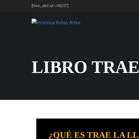
[thim_ekit id=»9335″]
LIBRO TRAE
¿QUÉ ES TRAE LA L