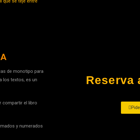
l que se teje entre
DA
nicas de monotipo para
Reserva a
a los textos, es un
compartir el libro
Pide
rmados y
numerados