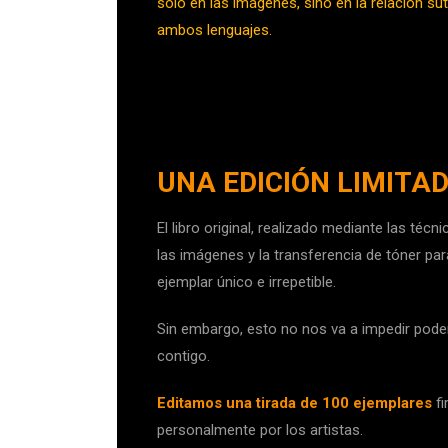
solo en las imágenes, sino en la relación suti
ambos lenguajes.
UNA EDICIÓN
LIMITA
El libro original, realizado mediante las téc
las imágenes y la transferencia de tóner par
ejemplar único e irrepetible.
Sin embargo, esto no nos va a impedir poder 
contigo.
Editamos una tirada de 100 ejemplares
fi
personalmente por los artistas.