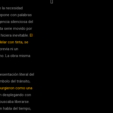
 la necesidad
impone con palabras
gencia silenciosa del
sta serie movido por
 hiciera inevitable.
El
elar con tinta, se
revia ni un
no. La obra misma
sentación literal del
bolo del tránsito,
surgieron como una
on desplegando con
buscaba liberarse.
n habla del tiempo,