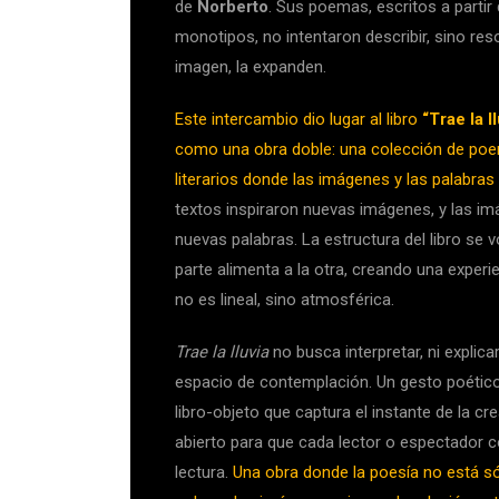
de
Norberto
. Sus poemas, escritos a partir
monotipos, no intentaron describir, sino reso
imagen, la expanden.
Este intercambio dio lugar al libro
“
Trae la l
como una obra doble: una colección de poe
literarios donde las imágenes y las palabras
textos inspiraron nuevas imágenes, y las i
nuevas palabras. La estructura del libro se vo
parte alimenta a la otra, creando una experi
no es lineal, sino atmosférica.
Trae la lluvia
no busca interpretar, ni explicar
espacio de contemplación. Un gesto poétic
libro-objeto que captura el instante de la cre
abierto para que cada lector o espectador 
lectura.
Una obra donde la poesía no está sól