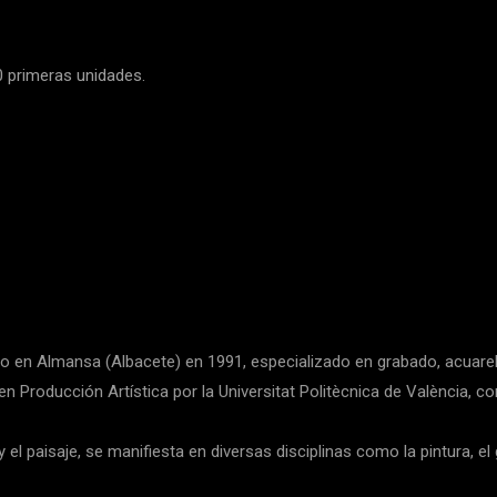
0 primeras unidades.
ido en Almansa (Albacete) en 1991, especializado en grabado, acuare
n Producción Artística por la Universitat Politècnica de València, c
 el paisaje, se manifiesta en diversas disciplinas como la pintura, el g