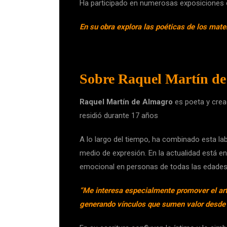
Ha participado en numerosas exposiciones col
En su obra explora las poéticas de los mater
Sobre Raquel Martín d
Raquel Martín de Almagro
es poeta y crea
residió durante 17 años
A lo largo del tiempo, ha combinado esta lab
medio de expresión. En la actualidad está e
emocional en personas de todas las edades
“Me interesa especialmente promover el art
generando vínculos que sumen valor desde 