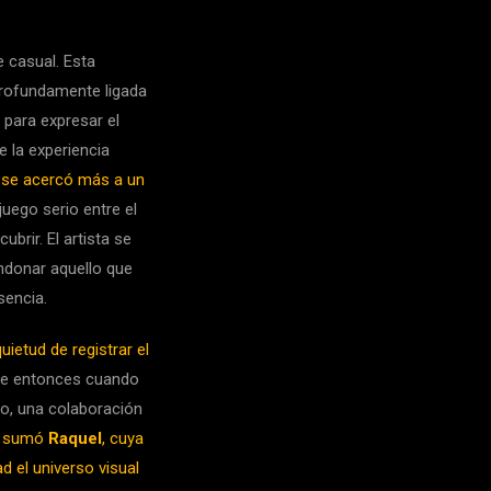
 casual. Esta
 profundamente ligada
 para expresar el
e la experiencia
 se acercó más a un
 juego serio entre el
cubrir. El artista se
andonar aquello que
sencia.
quietud de registrar el
ue entonces cuando
go, una colaboración
e sumó
Raquel
, cuya
d el universo visual