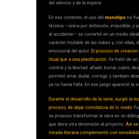
del silencio y de la espera.
En ese contexto, el uso del
monotipo
no fue
técnica —única por definición, irrepetible, y
al accidente— se convirtió en un medio ideal
carácter mutable de las nubes y, con ellas, d
emocional del autor.
El proceso de creación
ritual que a una planificación
. Se trató de un
control y la libertad: añadir, borrar, cubrir, des
permitió errar, dudar, corregir, y también ab
ya no hacía falta. En ese juego apareció la e
Durante el desarrollo de la serie, surgió la in
proceso, de dejar constancia de lo vivido
. F
se propuso transformar la obra en un diálo
que diera otra dimensión al proyecto.
Así s
mirada literaria complementó con sensibilida