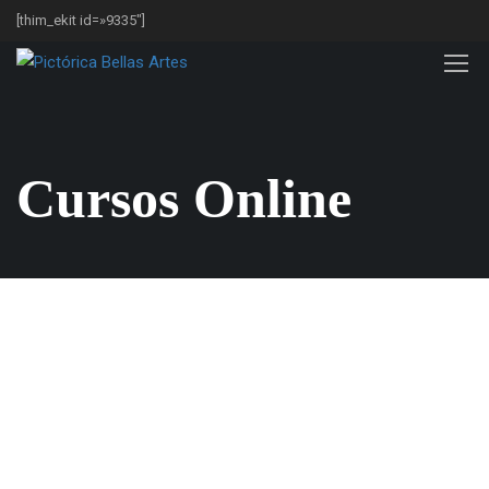
[thim_ekit id=»9335″]
Cursos Online