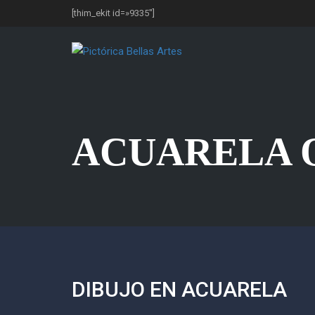
[thim_ekit id=»9335″]
ACUARELA 
DIBUJO EN ACUARELA