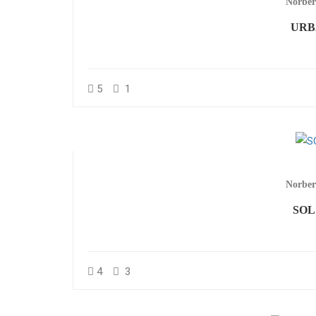
Norber
URB
5
1
Norber
SOL
4
3