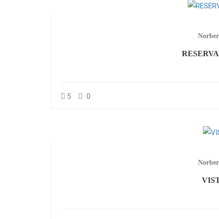
Norber
RESERVA
5
0
Norber
VIS